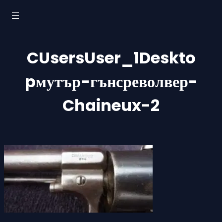
Към
съдържанието
CUsersUser_1Deskto
pмутър-гънсреволвер-
Chaineux-2