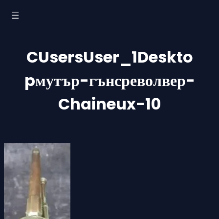
Към
съдържанието
CUsersUser_1Deskto
pмутър-гънсреволвер-
Chaineux-10