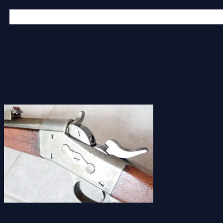
Към
Начало
Предлагани услуги
Нашият екип
Публикац
съдържанието