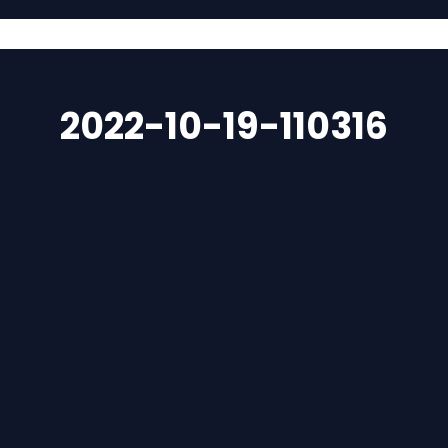
ии
Свързани сайтове
Внос по поръчка на историческ
2022-10-19-110316