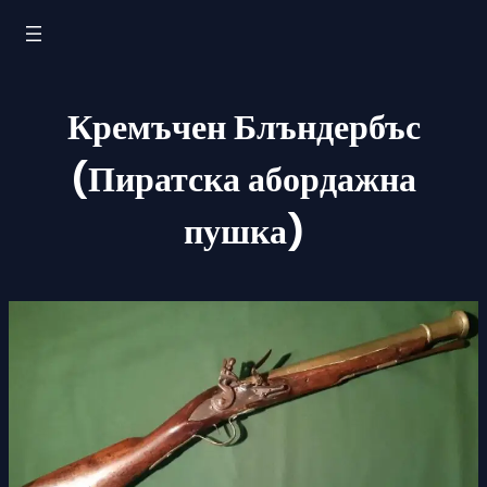
Към
съдържанието
Кремъчен Блъндербъс
(Пиратска абордажна
пушка)