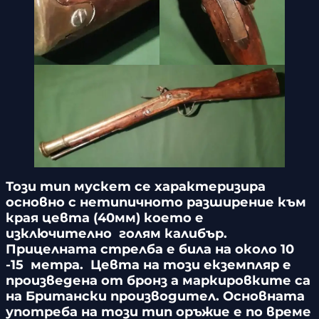
Този тип мускет се характеризира
основно с нетипичното разширение към
края цевта (40мм) което е
изключително голям калибър.
Прицелната стрелба е била на около 10
-15 метра. Цевта на този екземпляр е
произведена от бронз а маркировките са
на Британски производител. Основната
употреба на този тип оръжие е по време